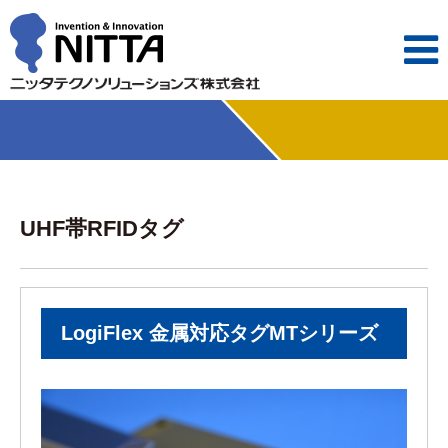

UHF帯RFIDタグ
LogiFlex 金属対応タグMTシリーズ